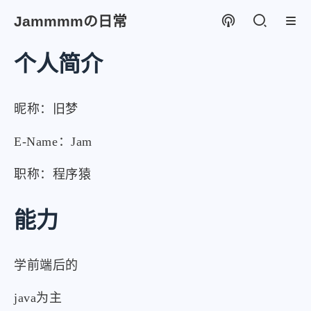
Jammmmの日常
个人简介
昵称：旧梦
E-Name：Jam
职称：程序猿
能力
学前端后的
java为主