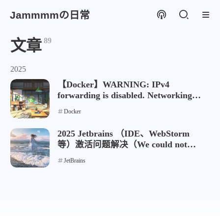
Jammmmの日常
89
文章
2025
【Docker】WARNING: IPv4
forwarding is disabled. Networking
will not work.
Docker
2025 Jetbrains （IDE、WebStorm
等）激活问题解决（We could not
validate your license
JetBrains
FV8EM46DQYC5AW9）
微信
支付宝