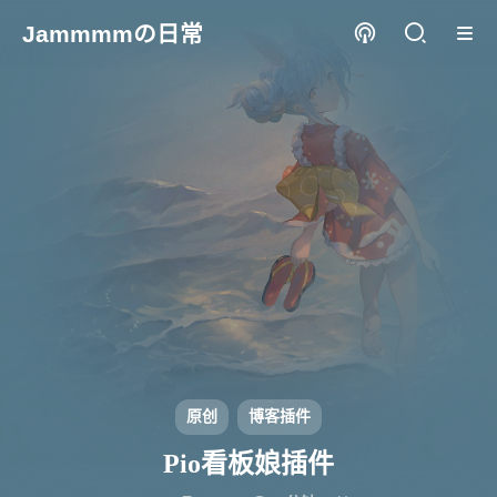
Jammmmの日常
原创
博客插件
Pio看板娘插件