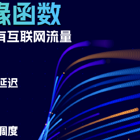
标签
寻找感兴趣的领域
1
1
1
Ajax
Anaconda
笔记本
笔记本推
24
1
电脑推荐
Eclipse
Eclipse的toStrin
1
2
3
3
KMS
跨域
跨域访问错误
Linux
1
MongoDB+nodejs修改页面传值问题
Mybai
1
2
1
Mybatis缓存
node.js
Pio插件问题
1
4
1
Spring
SpringBoot
SpringMVC
S