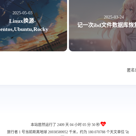
1
1
篇
篇
2025-05-03
2025-03-24
十月 2020
九月 2020
Linux换源-
3
3
记一次ibd文件数据库恢
篇
篇
entos,Ubuntu,Rocky
六月 2020
五月 2020
2
5
篇
篇
二月 2020
匿名
6
篇
本站居然运行了 2409 天
04 小时 05 分 51 秒
旅行者 1 号当前距离地球 26938589969 千米，约为 180.070789 个天文单位 🚀