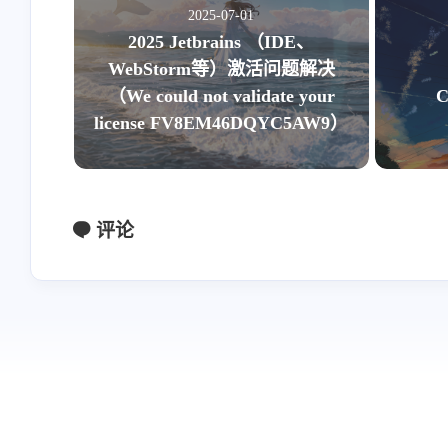
2025-07-01
2025 Jetbrains （IDE、
WebStorm等）激活问题解决
（We could not validate your
C
license FV8EM46DQYC5AW9）
评论