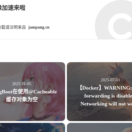
二月 2024
十月 2023
缘加速来啦
1
1
篇
篇
转载请注明来自
jampang.cn
七月 2023
六月 2023
1
1
篇
篇
二月 2023
十月 2022
1
1
篇
篇
四月 2022
三月 2022
2025-07-01
2
1
2025-11-05
篇
篇
【Docker】WARNING: 
ngBoot在使用@Cacheable
forwarding is disabl
缓存对象为空
十二月 2021
九月 2021
Networking will not w
2
1
篇
篇
六月 2021
五月 2021