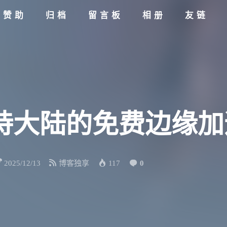
赞助
归档
留言板
相册
友链
支持大陆的免费边缘
2025/12/13
博客独享
117
0