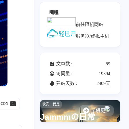
1
1
1
us
Typecho超链接新窗口打开
网页背景效果
嘿嘿
1
1
1
1
显卡天梯图
新Edge浏览器
音乐播放器
字体
前往随机网站
服务器/虚拟主机
十二月 2025
十一月 2025
文章数 :
89
2
3
篇
篇
访问量 :
19394
建站天数 :
2409天
六月 2025
五月 2025
1
1
篇
篇
CDN
1
晚安！我是
一月 2025
四月 2024
了解更多
Jammmの日常
1
2
篇
篇