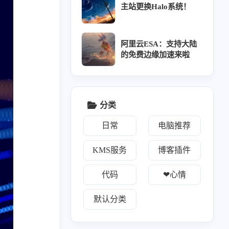
主站更换Halo系统！
阿里云ESA：支持大陆
的免费边缘加速来啦
2
3
1
0
1
荐
博客插件
C++
Halo
CLion
分类
1
1
1
1
0
g修改Json格式
fetch
JDK
看板娘
科学上网
日常
电脑推荐
3
1
Maven
MD5
KMS服务
博客插件
2
1
3
1
ts
Mybaits一对多
Mybatis
Mybatis多对一
代码
❤心情
1
2
1
1
气泡通知
轻薄本
全能本
实习日记
默认分类
0
1
1
1
1
SR
Docker
Halo博客
JetBrains
CDN